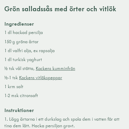
Grön salladssås med örter och vitlök
Ingredienser
1 dl hackad persilja
150 g gröna ärtor
1 dl valfri olja, ex rapsolja
1 dl turkisk yoghurt
½ tsk väl stötta,
Kockens kumminfrön
½-1 tsk
Kockens vitlökspeppar
1 krm salt
1-2 msk citronsaft
Instruktioner
Lägg ärtorna i ett durkslag och spola dem i vatten för att
tina dem lätt. Hacka persiljan grovt.