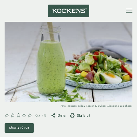
Foto: Jönsson Bilder. Recept & styling: Marianne Liljenberg.
Dela
Skriv ut
0
/5
(
1
)
SÅSER & RÖROR