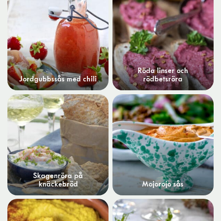
Röda linser och
Jordgubbssås med chili
rödbetsröra
Skagenröra på
knäckebröd
Mojorojo sås