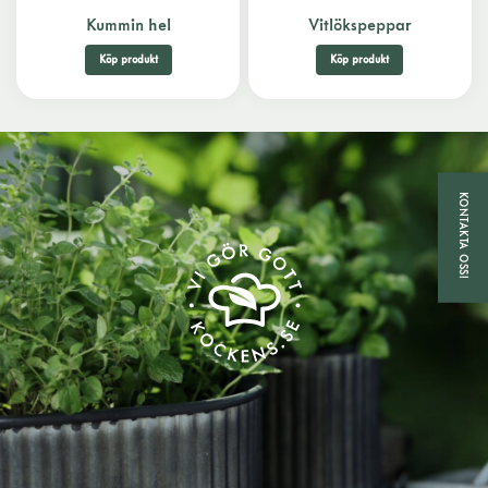
Kummin hel
Vitlökspeppar
Köp produkt
Köp produkt
KONTAKTA OSS!