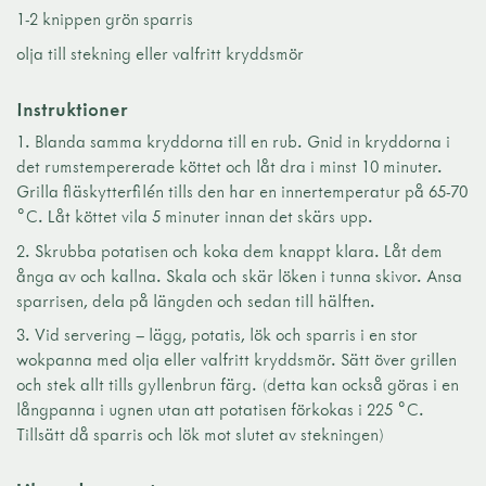
1-2 knippen grön sparris
olja till stekning eller valfritt kryddsmör
Instruktioner
Blanda samma kryddorna till en rub. Gnid in kryddorna i
det rumstempererade köttet och låt dra i minst 10 minuter.
Grilla fläskytterfilén tills den har en innertemperatur på 65-70
˚C. Låt köttet vila 5 minuter innan det skärs upp.
Skrubba potatisen och koka dem knappt klara. Låt dem
ånga av och kallna. Skala och skär löken i tunna skivor. Ansa
sparrisen, dela på längden och sedan till hälften.
Vid servering – lägg, potatis, lök och sparris i en stor
wokpanna med olja eller valfritt kryddsmör. Sätt över grillen
och stek allt tills gyllenbrun färg. (detta kan också göras i en
långpanna i ugnen utan att potatisen förkokas i 225 ˚C.
Tillsätt då sparris och lök mot slutet av stekningen)