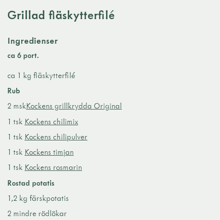
Grillad fläskytterfilé
Ingredienser
ca 6 port.
ca 1 kg fläskytterfilé
Rub
2 msk
Kockens grillkrydda Original
1 tsk
Kockens chilimix
1 tsk
Kockens chilipulver
1 tsk
Kockens timjan
1 tsk
Kockens rosmarin
Rostad potatis
1,2 kg färskpotatis
2 mindre rödlökar