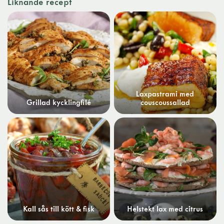
Liknande recept
Laxpastrami med
Grillad kycklingfilé
couscoussallad
Kall sås till kött & fisk
Helstekt lax med citrus