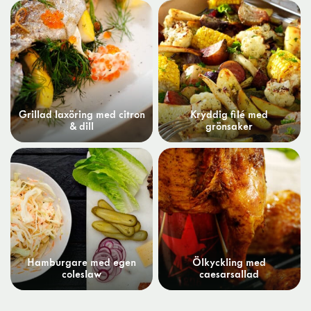
Grillad laxöring med citron
Kryddig filé med
& dill
grönsaker
Hamburgare med egen
Ölkyckling med
coleslaw
caesarsallad