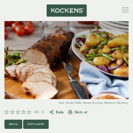
Foto: Jönsson Bilder. Recept & styling: Marianne Liljenberg.
Dela
Skriv ut
0
/5
(
1
)
GRILLA
KÖTT & KORV