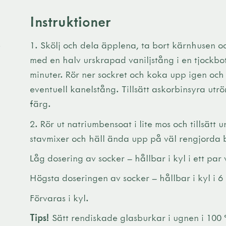
Instruktioner
e
1. Skölj och dela äpplena, ta bort kärnhusen oc
med en halv urskrapad vaniljstång i en tjockbott
minuter. Rör ner sockret och koka upp igen och 
eventuell kanelstång. Tillsätt askorbinsyra utrör
färg.
2. Rör ut natriumbensoat i lite mos och tillsät
stavmixer och häll ända upp på väl rengjorda 
Låg dosering av socker – hållbar i kyl i ett par 
Högsta doseringen av socker – hållbar i kyl i 
Förvaras i kyl.
Tips!
Sätt rendiskade glasburkar i ugnen i 100 