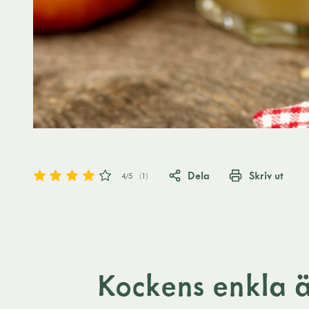
Dela
Skriv ut
4
/5
(
1
)
Kockens enkla 