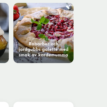
Rabarber och
d
jordgubbs galette med
smak av kardemumma