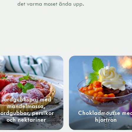
det varma moset ända upp.
Jordgubbspaj med
mandelmassa,
jordgubbar, persikor
Chokladmousse me
och nektariner
hjortron