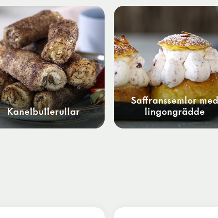
Saffranssemlor me
Kanelbullerullar
lingongrädde