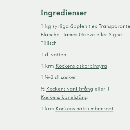
Ingredienser
1 kg syrliga äpplen t ex Transparant
Blanche, James Grieve eller Signe
Tillisch
1 dl vatten
1 krm
Kockens askorbinsyra
1 ½-3 dl socker
½
Kockens vaniljstång
eller 1
Kockens kanelstång
1 krm
Kockens natriumbensoat