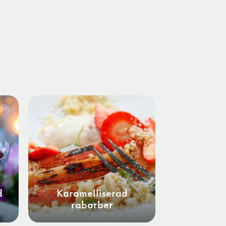
d
Karamelliserad
rabarber