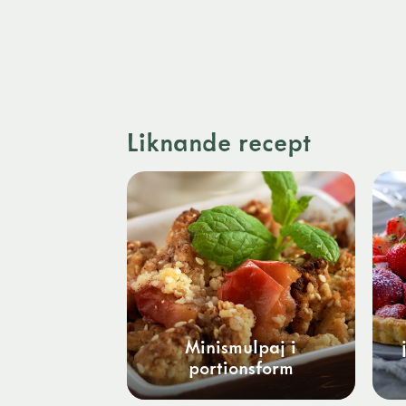
Liknande recept
Minismulpaj i
portionsform