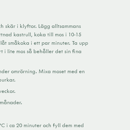
h skär i klyftor. Lägg alltsammans
nad kastrull, koka till mos i 10-15
låt småkoka i ett par minuter. Ta upp
t i lite mos så behåller det sin fina
t under omrörning. Mixa moset med en
burkar.
veckor.
6 månader.
°C i ca 20 minuter och fyll dem med