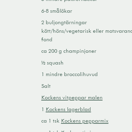
6-8 smålökar
2 buljongtärningar
kött/höns/vegetarisk eller motsvaran
fond
ca 200 g champinjoner
½ squash
1 mindre broccolihuvud
Salt
Kockens vitpeppar malen
1
Kockens lagerblad
ca 1 tsk
Kockens pepparmix