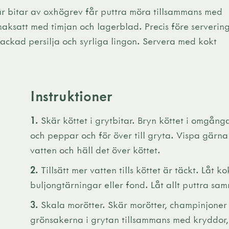
r bitar av oxhögrev får puttra möra tillsammans med
maksatt med timjan och lagerblad. Precis före serverin
ackad persilja och syrliga lingon. Servera med kokt
Instruktioner
1.
Skär köttet i grytbitar. Bryn köttet i omgån
och peppar och för över till gryta. Vispa gärn
vatten och häll det över köttet.
2.
Tillsätt mer vatten tills köttet är täckt. Låt 
buljongtärningar eller fond. Låt allt puttra s
3.
Skala morötter. Skär morötter, champinjoner 
grönsakerna i grytan tillsammans med kryddor,