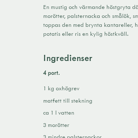
En mustig och värmande höstgryta dä
morötter, palsternacka och smålök, s
toppas den med brynta kantareller, h
potatis eller ris en kylig höstkväll.
Ingredienser
4 port.
1 kg oxhögrev
matfett till stekning
ca 1 l vatten
3 morötter
3 mindre palsternackor