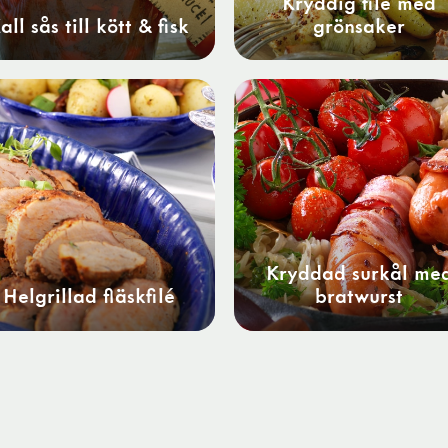
Kryddig filé med
all sås till kött & fisk
grönsaker
Kryddad surkål me
Helgrillad fläskfilé
bratwurst