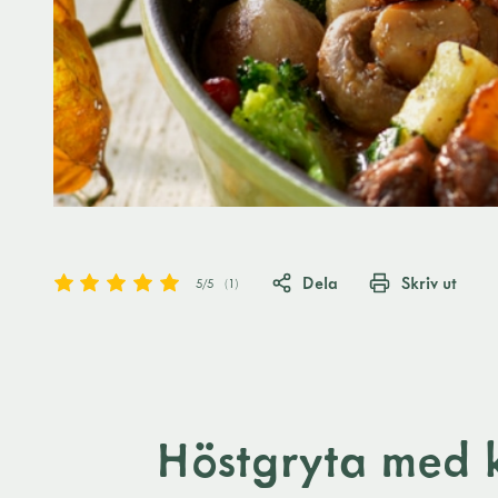
Dela
Skriv ut
5
/5
(
1
)
Höstgryta med k