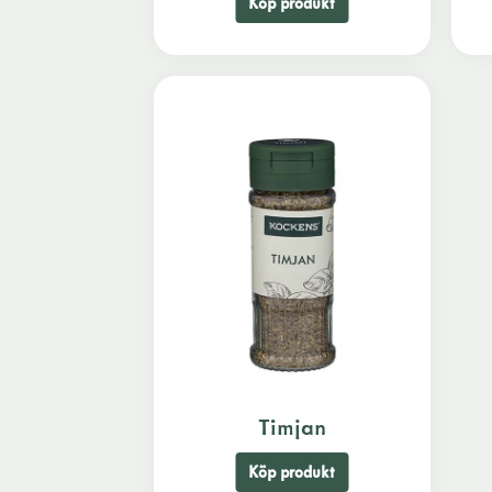
Köp produkt
Timjan
Köp produkt