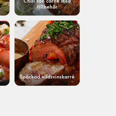
Chili con carne med
tillbehör
d
Späckad vildsvinskarré