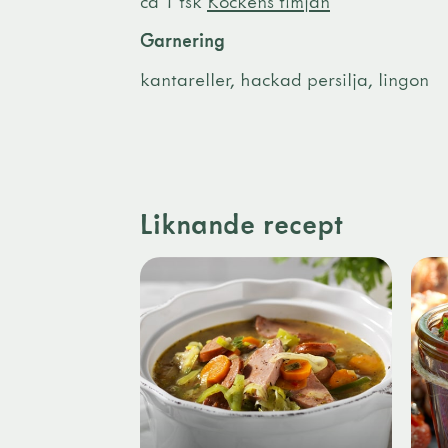
ca 1 tsk
Kockens timjan
Garnering
kantareller, hackad persilja, lingon
Liknande recept