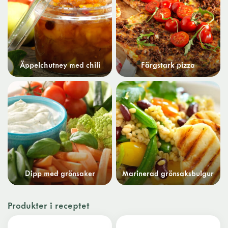
Äppelchutney med chili
Färgstark pizza
Dipp med grönsaker
Marinerad grönsaksbulgur
Produkter i receptet