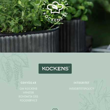
GENVÄGAR
INTEGRITET
OM KOCKENS
INTEGRITETSPOLICY
NYHETER
KONTAKTA OSS
FOODSERVICE