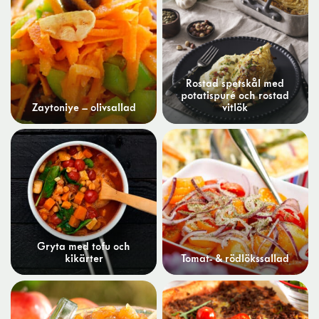
Rostad spetskål med
potatispuré och rostad
Zaytoniye – olivsallad
vitlök
Gryta med tofu och
kikärter
Tomat- & rödlökssallad