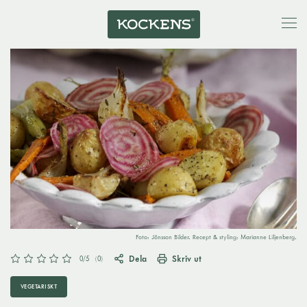
Foto: Jönsson Bilder. Recept & styling: Marianne Liljenberg.
Dela
Skriv ut
0
/5
(
0
)
VEGETARISKT