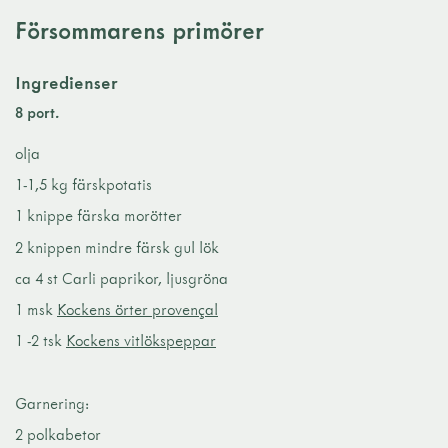
Försommarens primörer
Ingredienser
8 port.
olja
1-1,5 kg färskpotatis
1 knippe färska morötter
2 knippen mindre färsk gul lök
ca 4 st Carli paprikor, ljusgröna
1 msk
Kockens örter provençal
1 -2 tsk
Kockens vitlökspeppar
Garnering:
2 polkabetor