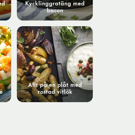
ed
Kycklinggratäng med
bacon
Allt på en plåt med
é
rostad vitlök