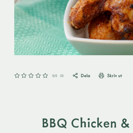
Dela
Skriv ut
0
/5
(
0
)
BBQ Chicken & 