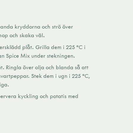
Blanda kryddorna och strö över
 ihop och skaka väl.
sklädd plåt. Grilla dem i 225 °C i
can Spice Mix under stekningen.
t. Ringla över olja och blanda så att
 svartpeppar. Stek dem i ugn i 225 °C,
riga.
ervera kyckling och potatis med