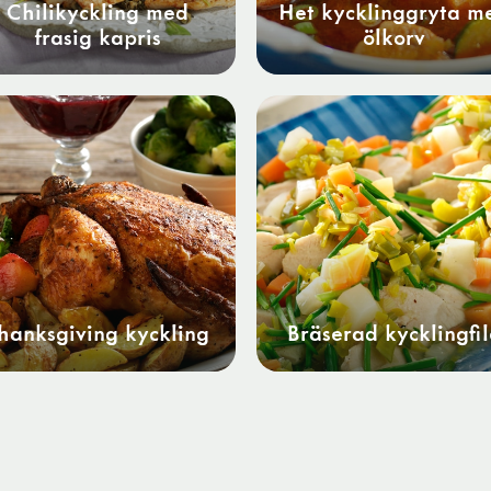
Chilikyckling med
Het kycklinggryta m
frasig kapris
ölkorv
hanksgiving kyckling
Bräserad kycklingfil