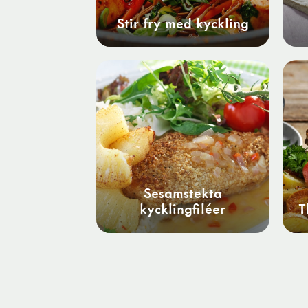
Stir fry med kyckling
Sesamstekta
kycklingfiléer
T