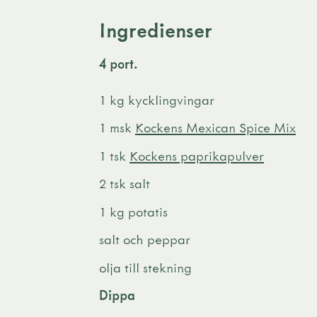
Ingredienser
4 port.
1 kg kycklingvingar
1 msk
Kockens Mexican Spice Mix
1 tsk
Kockens paprikapulver
2 tsk salt
1 kg potatis
salt och peppar
olja till stekning
Dippa