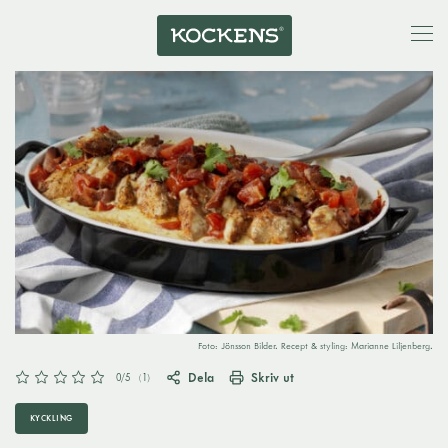
Foto: Jönsson Bilder. Recept & styling: Marianne Liljenberg.
Dela
Skriv ut
0
/5
(
1
)
KYCKLING