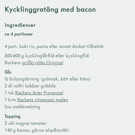
Kycklinggratäng med bacon
Ingredienser
ca 4 portioner
4 port. kokt ris, pasta eller annat önskat tillbehör
500-600 g kycklinglårfilé eller kycklingfilé
Kockens
grillkrydda Original
Sås
½ buljongtärning (grönsak, kött eller höns)
3 dl valfri kokbar grädde
1 tsk
Kockens örter Provencal
1 krm
Kockens vitpeppar malen
ljus snabbredning
Topping
3 väl mogna tomater
140 g bacon, gärna alspånsrökt