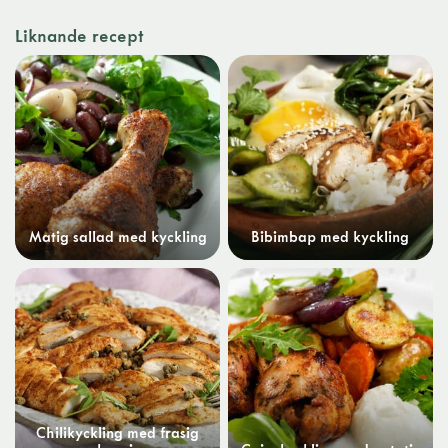
Liknande recept
Matig sallad med kyckling
Bibimbap med kyckling
Chilikyckling med frasig