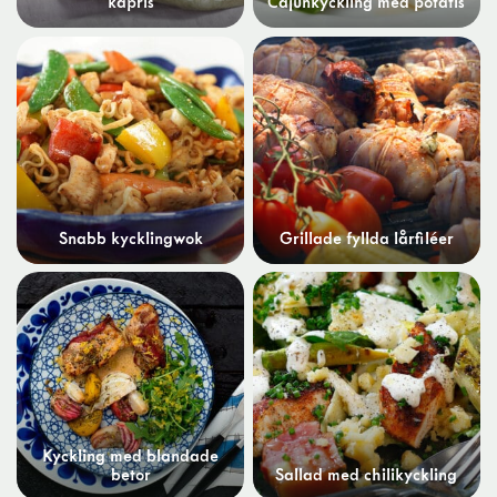
kapris
Cajunkyckling med potatis
Snabb kycklingwok
Grillade fyllda lårfiléer
Kyckling med blandade
betor
Sallad med chilikyckling