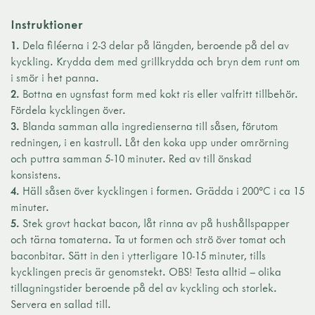
Instruktioner
1.
Dela filéerna i 2-3 delar på längden, beroende på del av
kyckling. Krydda dem med grillkrydda och bryn dem runt om
i smör i het panna.
2.
Bottna en ugnsfast form med kokt ris eller valfritt tillbehör.
Fördela kycklingen över.
3.
Blanda samman alla ingredienserna till såsen, förutom
redningen, i en kastrull. Låt den koka upp under omrörning
och puttra samman 5-10 minuter. Red av till önskad
konsistens.
4.
Häll såsen över kycklingen i formen. Grädda i 200°C i ca 15
minuter.
5.
Stek grovt hackat bacon, låt rinna av på hushållspapper
och tärna tomaterna. Ta ut formen och strö över tomat och
baconbitar. Sätt in den i ytterligare 10-15 minuter, tills
kycklingen precis är genomstekt. OBS! Testa alltid – olika
tillagningstider beroende på del av kyckling och storlek.
Servera en sallad till.