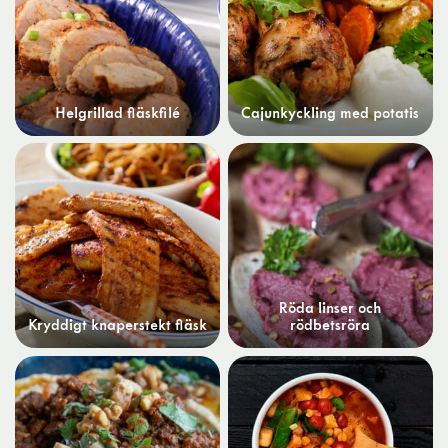
Helgrillad fläskfilé
Cajunkyckling med potatis
Röda linser och
Kryddigt knaperstekt fläsk
rödbetsröra