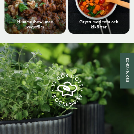
Hummusbowl med
Gryta med tofu och
vegofärs
kikärter
KONTAKTA OSS!