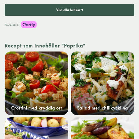
Visa alla butiker ▾
Powered by
Recept som innehåller "Paprika"
Crostini med kryddig ost
Sallad med chilikyckling