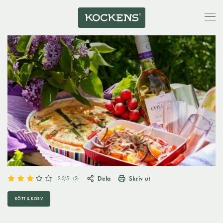
Dela
Skriv ut
2.5
/5
(
2
)
KÖTT & KORV