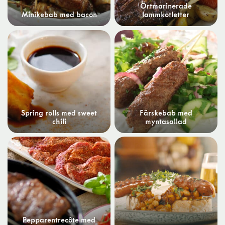
Örtmarinerade
Minikebab med bacon
lammkotletter
Spring rolls med sweet
Färskebab med
chili
myntasallad
Pepparentrecôte med