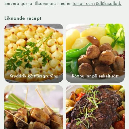
Servera gärna tillsammans med en
tomat- och rödlökssallad.
Liknande recept
Kryddrik köttfärsgratäng
Köttbullar på enkelt sätt