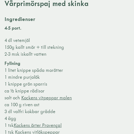
Vårprimörspaj med skinka
Ingredienser
4-5 port.
4 dl vetemjöl
150g kallt smör + till stekning
2-3 msk iskallt vatten
Fyllning
1 litet knippe späda morötter
1 mindre purjolök
1 knippe grön sparris
ca ½ knippe rädisor
salt och
Kockens vitpeppar malen
ca 100 g riven ost
3 dl valfri kokbar grädde
4 ägg
1 tsk
Kockens örter Provençal
1 tsk
Kockens vitlökspeppar