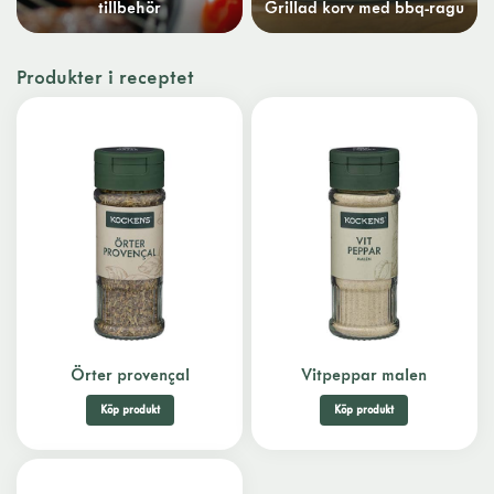
tillbehör
Grillad korv med bbq-ragu
Produkter i receptet
Örter provençal
Vitpeppar malen
Köp produkt
Köp produkt