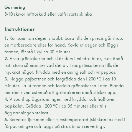
Garnering
8-10 skivor lufttorkad eller valfri sorts skinka
Instruktioner
1.
Kör samman degen snabbt, bara tills den precis går ihop, i
en matberedare eller för hand. Kavla ut degen och lägg i
formen, låt stå i kyl ca 30 minuter.
2.
Ansa grönsakerna och skär dem i mindre bitar, men ändå
rätt stora så man ser vad det är. Fräs grönsakerna tills de
mjuknat något. Krydda med en aning salt och vitpeppar.
3.
Nagga pajbottnen och förgrädda den i 200 °C i ca 10
minuter. Ta ut formen och fördela grönsakerna i den. Blanda
ner den rivna osten så att grönsakerna ändå sticker upp.
4.
Vispa ihop äggstanningen med kryddor och häll över
pajskalet. Grädda i 200 °C i ca 35 minuter eller tills
äggstanningen stelnat.
5.
Serveras ljummen eller rumstempererad (skinkan tas med i
förpackningen och läggs på strax innan servering).