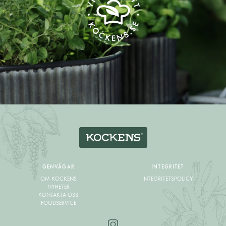
GENVÄGAR
INTEGRITET
OM KOCKENS
INTEGRITETSPOLICY
NYHETER
KONTAKTA OSS
FOODSERVICE