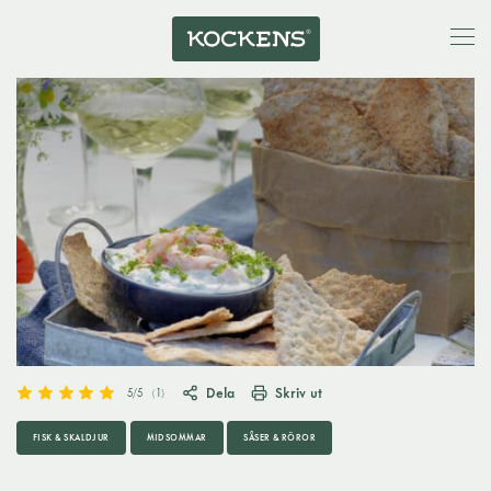
Dela
Skriv ut
5
/5
(
1
)
FISK & SKALDJUR
MIDSOMMAR
SÅSER & RÖROR