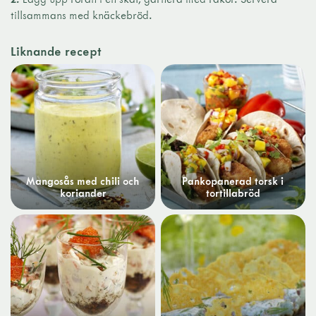
tillsammans med knäckebröd.
Liknande recept
Mangosås med chili och
Pankopanerad torsk i
koriander
tortillabröd