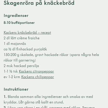
Skagenröra på knäckebröd
Ingredienser
8-10 bufféportioner
Kockens knäckebröd – recept
2 dl lätt crème fraiche
1 dl majonnäs
ca ½ dl finhackad purjolök
150-200 g skalade, grovt hackade räkor (spara några hela
räkor till garnering)
2 msk hackad persilja
1-1 ½ tsk
Kockens citronpeppar
ev 1-2 krm
Kockens chilipeppar
Instruktioner
1.
Blanda samman alla ingredienser och smaka av med
kryddor. Låt gärna stå kallt en stund.
2.
Lägg upp röran i en skål, garnera med räkor. Servera