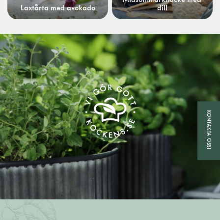
Laxtårta med avokado
dill
KONTAKTA OSS!