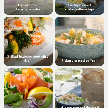
Laxröra med
Laxtapas med
kavringssmulor
västerbotten-chips
Grillad laxöring med citron
& dill
Fiskgryta med saffran
Midsommarknäcke med