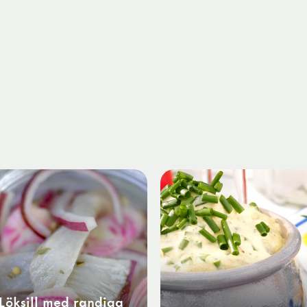
Löksill med randiga