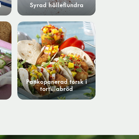
l
Syrad hälleflundra
d
Pankopanerad torsk i
tortillabröd