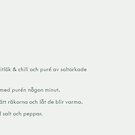
itlök & chili och puré av soltorkade
s med purén någon minut.
sätt räkorna och låt de blir varma.
d salt och peppar.