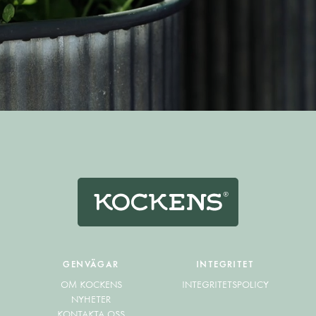
GENVÄGAR
INTEGRITET
OM KOCKENS
INTEGRITETSPOLICY
NYHETER
KONTAKTA OSS