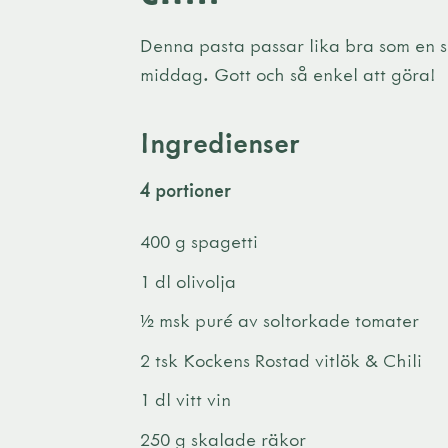
Denna pasta passar lika bra som en 
middag. Gott och så enkel att göra!
Ingredienser
4 portioner
400 g spagetti
1 dl olivolja
½ msk puré av soltorkade tomater
2 tsk Kockens Rostad vitlök & Chili
1 dl vitt vin
250 g skalade räkor