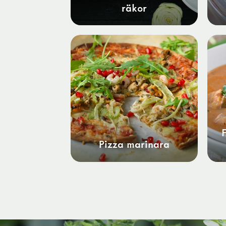
räkor
Pizza marinara