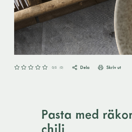
Dela
Skriv ut
0
/5
(
0
)
Pasta med räkor
chili