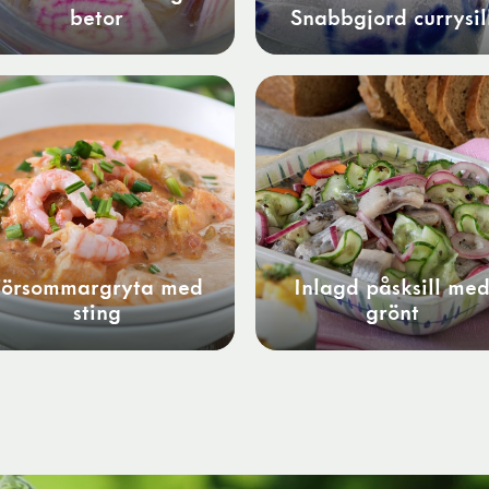
betor
Snabbgjord currysil
Försommargryta med
Inlagd påsksill me
sting
grönt