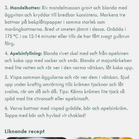
Mandelbotten:
Riv mandelmassan grovt och blanda med
äggvitan och kryddor till bredbar konsistens. Markera tre
bottnar på bakplåtspapper i samma storlek som
marängbottnarna. Bred ut smeten jämnt i dessa. Grädda i
175 °C i ca 12-14 minuter eller tills de har fått svagt gulbrun
färg.
Apelsinfyllning:
Blanda rivet skal med saft från apelsinen
och koka upp med socker och smör. Blanda ut majsstärkelsen
med lite vatten och rör ner i den varma vätskan, låt koka upp.
Vispa samman äggulorna och rör ner dem i vätskan. Sjud
upp under kraftig omrörning tills krämen tjocknar och låt
svalna, rör om då och då. Tips: Känns krämen lite tjock så
späd med lite citronsaft eller apelsinsaft.
Varva bottnar med vispad grädde, bär och apelsinkräm.
Toppa med bär och hyvlad vit choklad!
Liknande recept