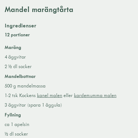
Mandel marängtårta
Ingredienser
12 portioner
Maräng
4 äggvitor
2 ½ dl socker
Mandelbottnar
500 g mandelmassa
1-2 tsk Kockens
kanel malen
eller
kardemumma malen
3 äggvitor (spara 1 äggula)
Fyllning
ca 1 apelsin
½ dl socker