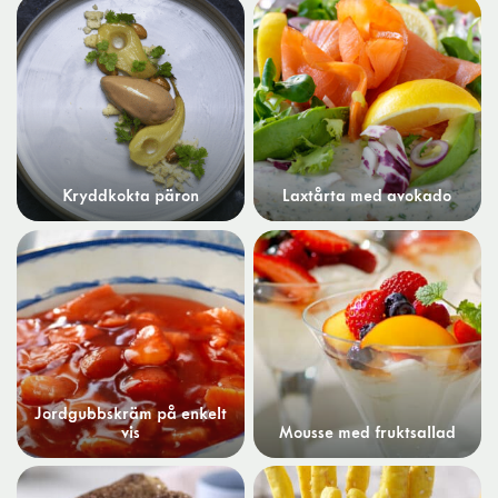
Kryddkokta päron
Laxtårta med avokado
Jordgubbskräm på enkelt
vis
Mousse med fruktsallad