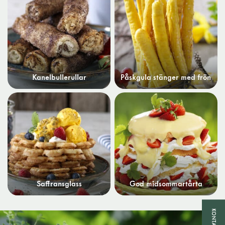
Kanelbullerullar
Påskgula stänger med frön
Saffransglass
God midsommartårta