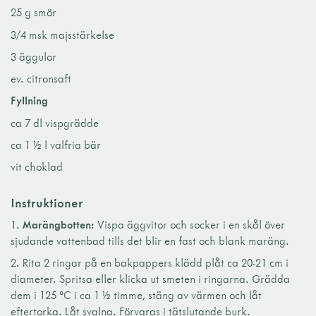
25 g smör
3/4 msk majsstärkelse
3 äggulor
ev. citronsaft
Fyllning
ca 7 dl vispgrädde
ca 1 ½ l valfria bär
vit choklad
Instruktioner
Marängbotten:
Vispa äggvitor och socker i en skål över
sjudande vattenbad tills det blir en fast och blank maräng.
Rita 2 ringar på en bakpappers klädd plåt ca 20-21 cm i
diameter. Spritsa eller klicka ut smeten i ringarna. Grädda
dem i 125 °C i ca 1 ½ timme, stäng av värmen och låt
eftertorka. Låt svalna. Förvaras i tätslutande burk.