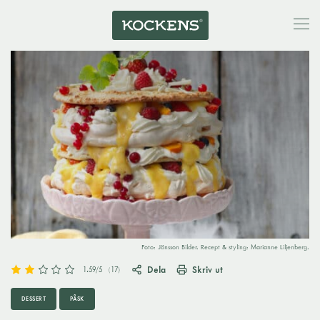
Foto: Jönsson Bilder. Recept & styling: Marianne Liljenberg.
Dela
Skriv ut
1.59
/5
(
17
)
DESSERT
PÅSK