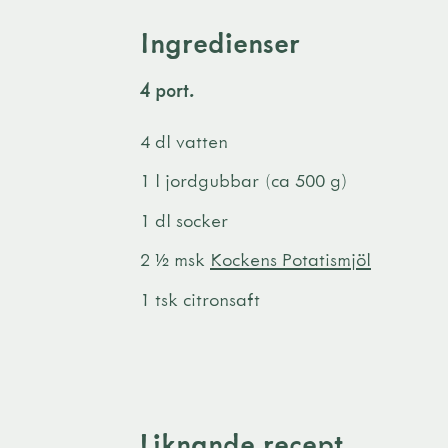
Ingredienser
4 port.
4 dl vatten
1 l jordgubbar (ca 500 g)
1 dl socker
2 ½ msk
Kockens Potatismjöl
1 tsk citronsaft
Liknande recept