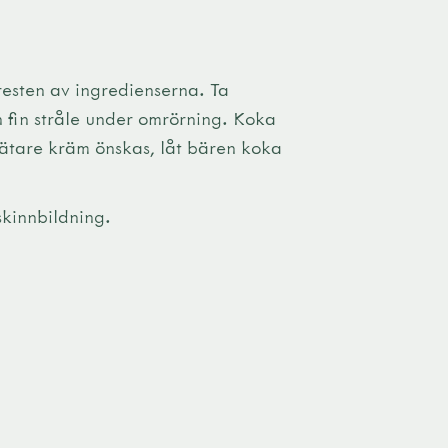
 resten av ingredienserna. Ta
n fin stråle under omrörning. Koka
ätare kräm önskas, låt bären koka
.
skinnbildning.