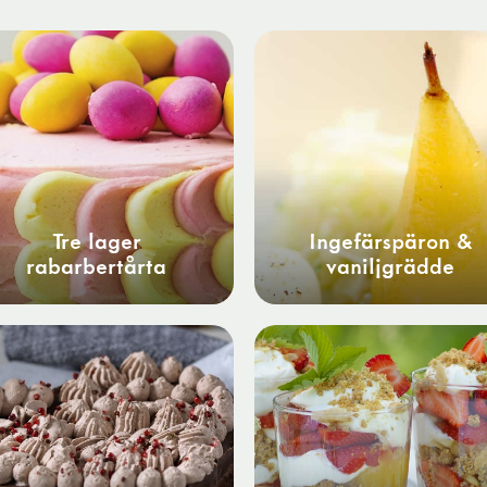
Tre lager
Ingefärspäron &
rabarbertårta
vaniljgrädde