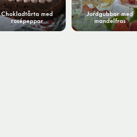
Chokladtårta med
Jordgubbar med
rosépeppar
mandelfras