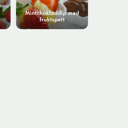
Mintchokladdip med
fruktspett