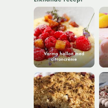
Varma hallon med
citroncrème