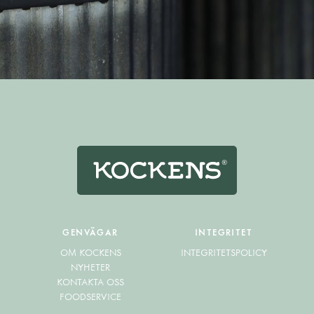
GENVÄGAR
INTEGRITET
OM KOCKENS
INTEGRITETSPOLICY
NYHETER
KONTAKTA OSS
FOODSERVICE