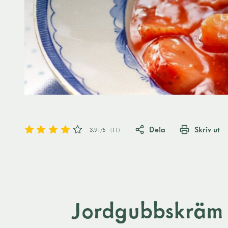
Dela
Skriv ut
3.91
/5
(
11
)
Jordgubbskräm p