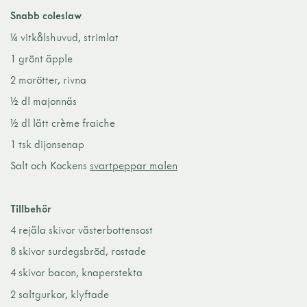
Snabb coleslaw
¼ vitkålshuvud, strimlat
1 grönt äpple
2 morötter, rivna
½ dl majonnäs
½ dl lätt crème fraiche
1 tsk dijonsenap
Salt och Kockens
svartpeppar malen
Tillbehör
4 rejäla skivor västerbottensost
8 skivor surdegsbröd, rostade
4 skivor bacon, knaperstekta
2 saltgurkor, klyftade