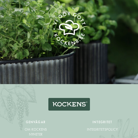
GENVÄGAR
INTEGRITET
OM KOCKENS
INTEGRITETSPOLICY
NYHETER