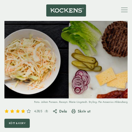
Foto: Johan Persson. Recept: Marie Lingstedt. Styling: Fia Arosenius Ahlanzberg
Dela
Skriv ut
4.38
/5
(
8
)
KÖTT & KORV