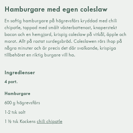
Hamburgare med egen coleslaw
En saftig hamburgare på högrevsfärs kryddad med chili
chipotle, toppad med smält västerbottenost, knaperstekt
bacon och en hemgjord, krispig coleslaw på vitkål, äpple och
morot. Allt på rostat surdegsbröd. Coleslawen rörs ihop på
några minuter och är precis det där svalkande, krispiga
tillbehöret en riktig burgare vill ha.
Ingredienser
4 port.
Hamburgare
600 g högrevsfärs
1-2 tsk salt
1 ½ tsk Kockens
chili chipotle