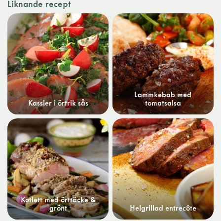
Liknande recept
Lammkebab med
Kassler i örtrik sås
tomatsalsa
Kotlett med örttäcke &
grönt
Helgrillad entrecôte