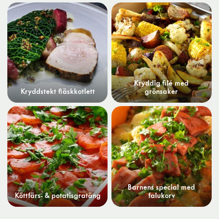
Kryddig filé med
Kryddstekt fläskkotlett
grönsaker
Barnens special med
Köttfärs- & potatisgratäng
falukorv