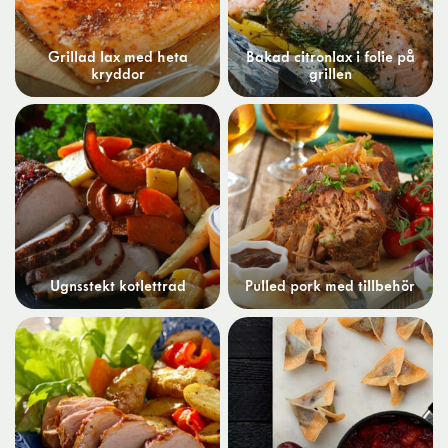
Grillad lax med heta
Bakad citronlax i folie på
kryddor
grillen
Ugnsstekt kotlettrad
Pulled pork med tillbehör