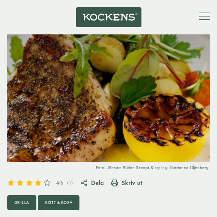
Foto: Jönsson Bilder. Recept & styling: Marianne Liljenberg.
Dela
Skriv ut
4
/5
(
1
)
GRILLA
KÖTT & KORV