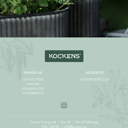
GENVÄGAR
INTEGRITET
OM KOCKENS
INTEGRITETSPOLICY
NYHETER
KONTAKTA OSS
FOODSERVICE
Culinar Sverige AB
Box 45
291 07 Fjälkinge
044 - 585 00
info@kockens.se