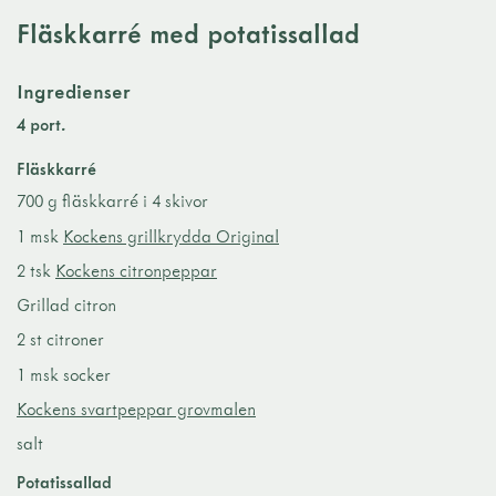
Fläskkarré med potatissallad
Ingredienser
4 port.
Fläskkarré
700 g fläskkarré i 4 skivor
1 msk
Kockens grillkrydda Original
2 tsk
Kockens citronpeppar
Grillad citron
2 st citroner
1 msk socker
Kockens svartpeppar grovmalen
salt
Potatissallad