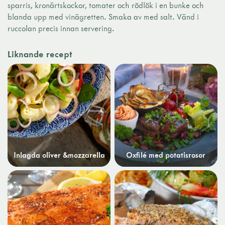
sparris, kronärtskockor, tomater och rödlök i en bunke och
blanda upp med vinägretten. Smaka av med salt. Vänd i
ruccolan precis innan servering.
Liknande recept
Inlagda oliver &mozzarella
Oxfilé med potatisrosor