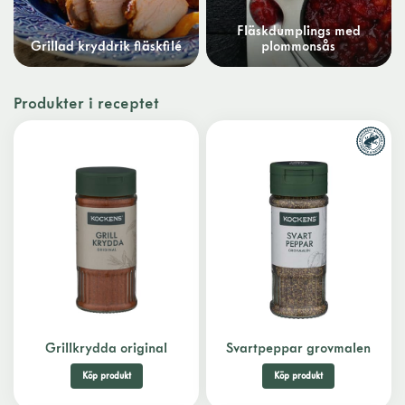
Fläskdumplings med
Grillad kryddrik fläskfilé
plommonsås
Produkter i receptet
Grillkrydda original
Svartpeppar grovmalen
Köp produkt
Köp produkt