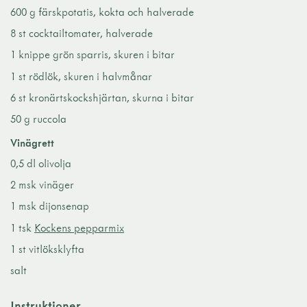
600 g färskpotatis, kokta och halverade
8 st cocktailtomater, halverade
1 knippe grön sparris, skuren i bitar
1 st rödlök, skuren i halvmånar
6 st kronärtskockshjärtan, skurna i bitar
50 g ruccola
Vinägrett
0,5 dl olivolja
2 msk vinäger
1 msk dijonsenap
1 tsk
Kockens pepparmix
1 st vitlöksklyfta
salt
Instruktioner