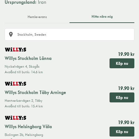
Ursprungsland:
Iran
och skaldjur och har en given plats i exempelvis den franska
bouillabaissen och den spanska paellan. I Sverige förknippar
Hitta nära mig
Hemleverans
vi saffran framför allt med lussekatter till julen.
19.90 kr
Willys Stockholm Länna
Köp nu
Nyckelvägen 4
,
Skogås
Avstånd till butik
:
14.6 km
19.90 kr
Willys Stockholm Täby Arninge
Köp nu
Hantverkarvägen 2
,
Täby
Avstånd till butik
:
15.4 km
19.90 kr
Willys Helsingborg Väla
Köp nu
Ekslingan 3b
,
Helsingborg