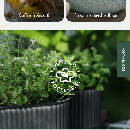
Saffransbiscotti
Fiskgryta med saffran
KONTAKTA OSS!