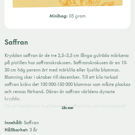
Minibag:
05 gram
Saffran
Kryddan saffran är de tre 2,5–3,5 cm långa gulröda märkena
på pistillen hos saffranskrokusen. Saffranskrokusen är en 10-
30 cm hög perenn ört med mörklila eller ljuslila blommor.
Blomning sker i oktober till december. Till ett kilo torkad
saffran krävs det 100 000-150 000 blommor som måste plockas
och rensas förhand. Därav är saffran världens dyraste
krydda.
För att bestämma kvaliteten på saffran har en internationell
standard tagits fram, ISO 3632. Den graderar saffran i fyra
kvalitetsgrupper, efter dess halt av färg (crocin), smak
Innehåll:
Saffran
(picrocrocin) och doft (safranal).
Hållbarhet:
3 år
Saffran är mild men mycket aromatisk. Den passar bra till fisk