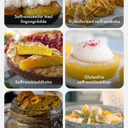
Saffranssemlor med
lingongrädde
Stjärnformad saffranskaka
Glutenfria
Saffranskladdkaka
saffranskladdisar