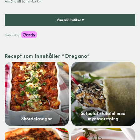
Avstånd till butik
:
4.5 km
Visa alla butiker ▾
Powered by
Recept som innehåller "Oregano"
Sötpotatisfalafel med
Skördelasagne
myntadressing