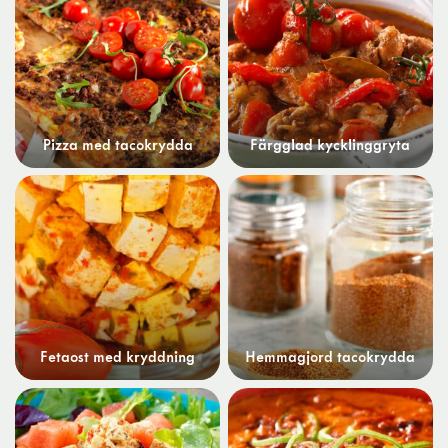
Pizza med tacokrydda
Färgglad kycklinggryta
Fetaost med kryddning
Hemmagjord tacokrydda