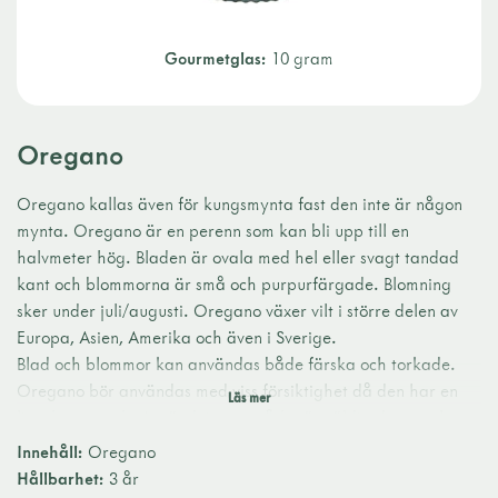
Gourmetglas:
10 gram
Oregano
Oregano kallas även för kungsmynta fast den inte är någon
mynta. Oregano är en perenn som kan bli upp till en
halvmeter hög. Bladen är ovala med hel eller svagt tandad
kant och blommorna är små och purpurfärgade. Blomning
sker under juli/augusti. Oregano växer vilt i större delen av
Europa, Asien, Amerika och även i Sverige.
Blad och blommor kan användas både färska och torkade.
Oregano bör användas med viss försiktighet då den har en
lite skarp smak. Användningsområdet är väldigt brett och
oregano passar extra bra till pizza, pasta, sallader, tomat-
Innehåll:
Oregano
och osträtter samt i köttfärssås.
Hållbarhet:
3 år