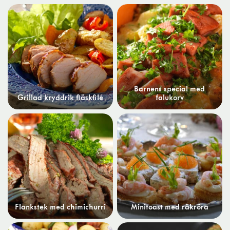
Barnens special med
Grillad kryddrik fläskfilé
falukorv
Flankstek med chimichurri
Minitoast med räkröra