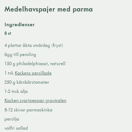
Medelhavspajer med parma
Ingredienser
8 st
4 plattor äkta smördeg (fryst)
ägg till pensling
150 g philadelphiaost, naturell
1 tsk
Kockens persillade
250 g körsbärstomater
1-2 msk olja
Kocken svartpeppar grovmalen
8-12 skivor parmaskinka
persilja
valfri sallad