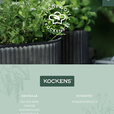
GENVÄGAR
INTEGRITET
OM KOCKENS
INTEGRITETSPOLICY
NYHETER
KONTAKTA OSS