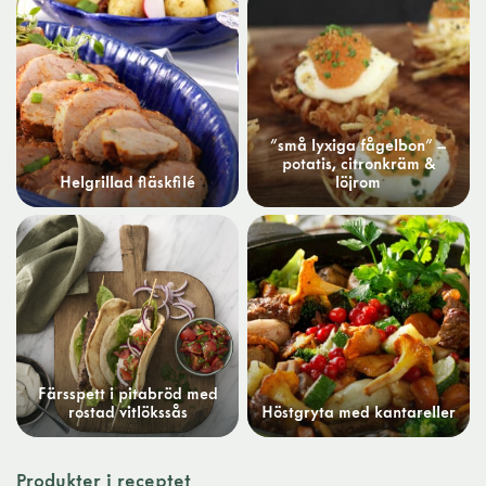
”små lyxiga fågelbon” –
potatis, citronkräm &
Helgrillad fläskfilé
löjrom
Färsspett i pitabröd med
rostad vitlökssås
Höstgryta med kantareller
Produkter i receptet