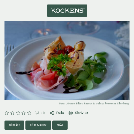
Foto: Jönsson Bilder. Recept & styling: Marianne Liljenberg.
Dela
Skriv ut
0
/5
(
1
)
FÖRRÄTT
KÖTT & KORV
NYÅR