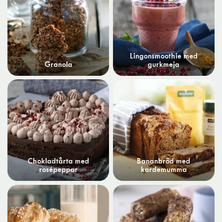
Lingonsmoothie med
Granola
gurkmeja
Chokladtårta med
Bananbröd med
rosépeppar
kardemumma