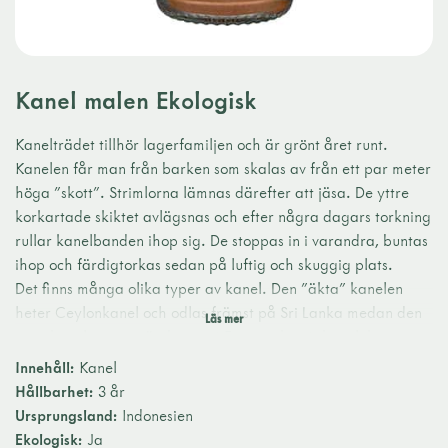
Kanel malen Ekologisk
Kanelträdet tillhör lagerfamiljen och är grönt året runt.
Kanelen får man från barken som skalas av från ett par meter
höga ”skott”. Strimlorna lämnas därefter att jäsa. De yttre
korkartade skiktet avlägsnas och efter några dagars torkning
rullar kanelbanden ihop sig. De stoppas in i varandra, buntas
ihop och färdigtorkas sedan på luftig och skuggig plats.
Det finns många olika typer av kanel. Den ”äkta” kanelen
heter Ceylonkanel och odlas främst på Sri Lanka medan den
sorts kanel som används mest i Europa, kassiakanel, kommer
från Indonesien, Vietnam och Kina. Den bästa kvaliteten anses
Innehåll:
Kanel
vara den indonesiska. Kassiakanelen har tjockare bark och
Hållbarhet:
3 år
anses inte vara så aromatisk och söt som Ceylonkanel, men är
Ursprungsland:
Indonesien
mer kraftig i smaken.
Ekologisk:
Ja