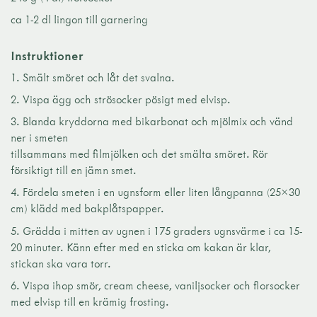
ca 1-2 dl lingon till garnering
Instruktioner
Smält smöret och låt det svalna.
Vispa ägg och strösocker pösigt med elvisp.
Blanda kryddorna med bikarbonat och mjölmix och vänd
ner i smeten
tillsammans med filmjölken och det smälta smöret. Rör
försiktigt till en jämn smet.
Fördela smeten i en ugnsform eller liten långpanna (25×30
cm) klädd med bakplåtspapper.
Grädda i mitten av ugnen i 175 graders ugnsvärme i ca 15-
20 minuter. Känn efter med en sticka om kakan är klar,
stickan ska vara torr.
Vispa ihop smör, cream cheese, vaniljsocker och florsocker
med elvisp till en krämig frosting.