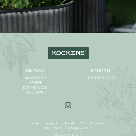
GENVÄGAR
INTEGRITET
OM KOCKENS
INTEGRITETSPOLICY
NYHETER
KONTAKTA OSS
FOODSERVICE
Culinar Sverige AB
Box 45
291 07 Fjälkinge
044 - 585 00
info@kockens.se
© Lyckeby Group