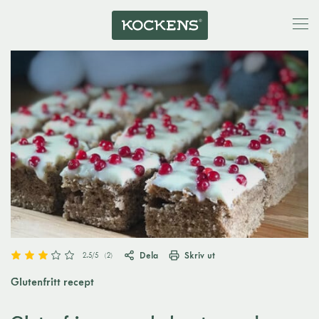
Dela
Skriv ut
2.5
/5
(
2
)
Glutenfritt recept