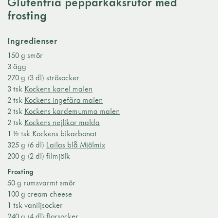
Glutenfria pepparkaksrutor med
frosting
Ingredienser
150 g smör
3 ägg
270 g (3 dl) strösocker
3 tsk
Kockens kanel malen
2 tsk
Kockens ingefära malen
2 tsk
Kockens kardemumma malen
2 tsk
Kockens nejlikor malda
1 ½ tsk
Kockens bikarbonat
325 g (6 dl)
Lailas blå Mjölmix
200 g (2 dl) filmjölk
Frosting
50 g rumsvarmt smör
100 g cream cheese
1 tsk vaniljsocker
240 g (4 dl) florsocker