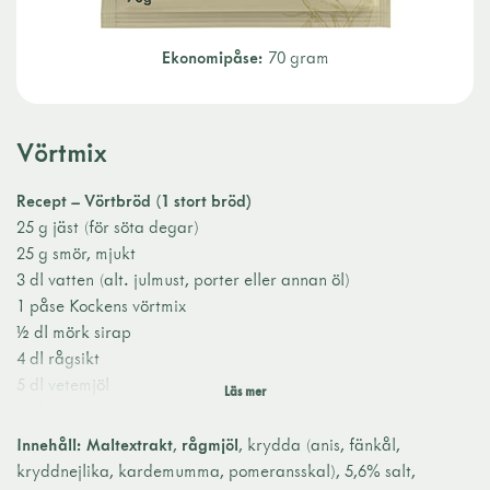
Ekonomipåse:
70 gram
Vörtmix
Recept – Vörtbröd (1 stort bröd)
25 g jäst (för söta degar)
25 g smör, mjukt
3 dl vatten (alt. julmust, porter eller annan öl)
1 påse Kockens vörtmix
½ dl mörk sirap
4 dl rågsikt
5 dl vetemjöl
1 dl russin
Till penslingen:
Innehåll:
Maltextrakt
,
rågmjöl
, krydda (anis, fänkål,
0,5 dl vatten
kryddnejlika, kardemumma, pomeransskal), 5,6% salt,
1 msk mörk sirap