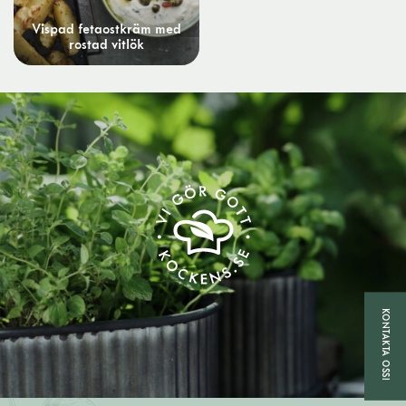
Vispad fetaostkräm med
rostad vitlök
KONTAKTA OSS!