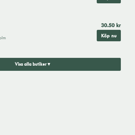
30.50 kr
Köp nu
olm
Visa alla butiker ▾