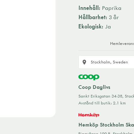
Innehåll:
Paprika
Hållbarhet:
3 år
Ekologisk:
Ja
Hemleveran
Coop Daglivs
Sankt Eriksgatan 34-38
,
Stoc
Avstånd till butik
:
2.1 km
Hemköp Stockholm Skan
Ringvägen 100 B
,
Stockholm