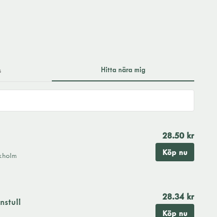
Hitta nära mig
s
28.50 kr
Köp nu
kholm
28.34 kr
stull
Köp nu