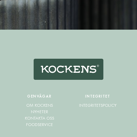
GENVÄGAR
INTEGRITET
OM KOCKENS
INTEGRITETSPOLICY
NYHETER
KONTAKTA OSS
FOODSERVICE