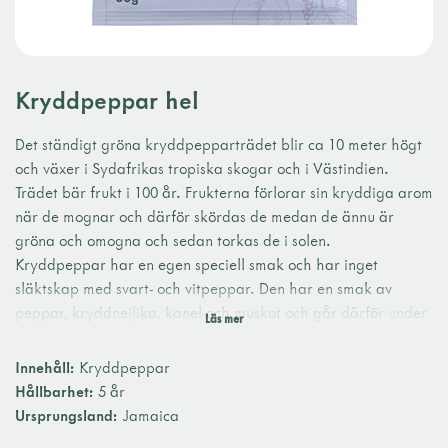
Kryddpeppar hel
Det ständigt gröna kryddpepparträdet blir ca 10 meter högt
och växer i Sydafrikas tropiska skogar och i Västindien.
Trädet bär frukt i 100 år. Frukterna förlorar sin kryddiga arom
när de mognar och därför skördas de medan de ännu är
gröna och omogna och sedan torkas de i solen.
Kryddpeppar har en egen speciell smak och har inget
släktskap med svart- och vitpeppar. Den har en smak av
peppar, kryddnejlika, kanel och muskot och går därför under
namnet allkrydda på flera språk, exempelvis engelskans
”allspice”.
Innehåll:
Kryddpeppar
Hel kryddpeppar passar bra i marinader och kalops samt
Hållbarhet:
5 år
höjer smaken när du kokar fisk, kött och korv.
Ursprungsland:
Jamaica
Vikt: 50 g