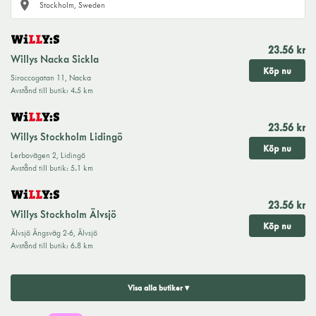
23.56 kr
Willys Nacka Sickla
Köp nu
Siroccogatan 11
,
Nacka
Avstånd till butik
:
4.5 km
23.56 kr
Willys Stockholm Lidingö
Köp nu
Lerbovägen 2
,
Lidingö
Avstånd till butik
:
5.1 km
23.56 kr
Willys Stockholm Älvsjö
Köp nu
Älvsjö Ängsväg 2-6
,
Älvsjö
Avstånd till butik
:
6.8 km
Visa alla butiker ▾