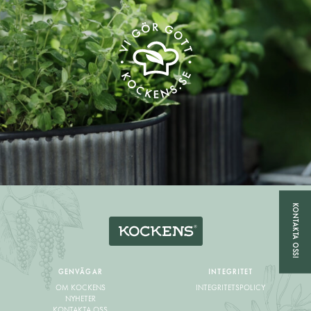
KONTAKTA OSS!
GENVÄGAR
INTEGRITET
OM KOCKENS
INTEGRITETSPOLICY
NYHETER
KONTAKTA OSS